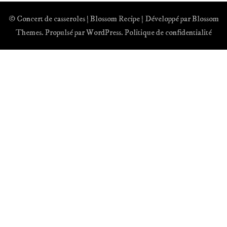
© Concert de casseroles |
Blossom Recipe | Développé par
Blossom
Themes
. Propulsé par
WordPress
.
Politique de confidentialité