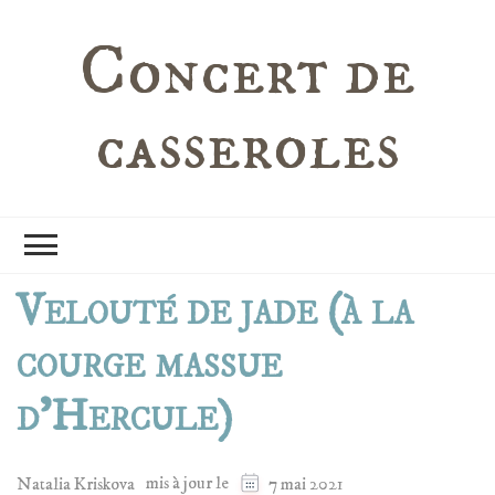
Concert de
casseroles
Velouté de jade (à la
courge massue
d’Hercule)
mis à jour le
Natalia Kriskova
7 mai 2021