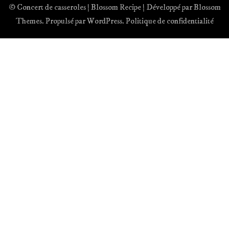
© Concert de casseroles |
Blossom Recipe | Développé par
Blossom
Themes
. Propulsé par
WordPress
.
Politique de confidentialité