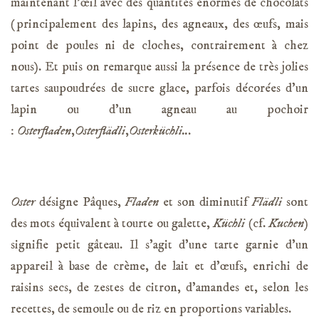
maintenant l’œil avec des quantités énormes de chocolats
(principalement des lapins, des agneaux, des œufs, mais
point de poules ni de cloches, contrairement à chez
nous). Et puis on remarque aussi la présence de très jolies
tartes saupoudrées de sucre glace, parfois décorées d’un
lapin ou d’un agneau au pochoir
:
Osterfladen
,
Osterflädli
,
Osterküchli..
.
Oster
désigne Pâques,
Fladen
et
son diminutif
Flädli
sont
des mots équivalent à tourte ou galette,
Küchli
(cf.
Kuchen
)
signifie petit gâteau. Il s’agit d’une tarte garnie d’un
appareil à base de crème, de lait et d’œufs, enrichi de
raisins secs, de zestes de citron, d’amandes et, selon les
recettes, de semoule ou de riz en proportions variables.